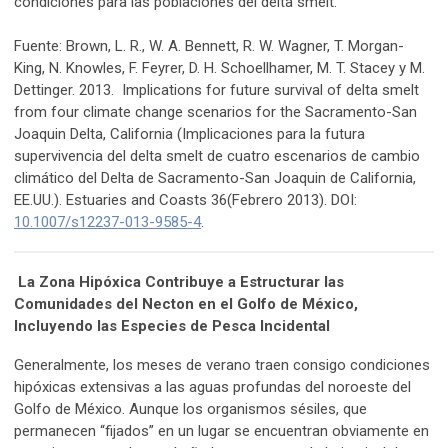
condiciones para las poblaciones del delta smelt.
Fuente: Brown, L. R., W. A. Bennett, R. W. Wagner, T. Morgan-
King, N. Knowles, F. Feyrer, D. H. Schoellhamer, M. T. Stacey y M.
Dettinger. 2013. Implications for future survival of delta smelt
from four climate change scenarios for the Sacramento-San
Joaquin Delta, California (Implicaciones para la futura
supervivencia del delta smelt de cuatro escenarios de cambio
climático del Delta de Sacramento-San Joaquin de California,
EE.UU.). Estuaries and Coasts 36(Febrero 2013). DOI:
10.1007/s12237-013-9585-4
.
La Zona Hipóxica Contribuye a Estructurar las
Comunidades del Necton en el Golfo de México,
Incluyendo las Especies de Pesca Incidental
Generalmente, los meses de verano traen consigo condiciones
hipóxicas extensivas a las aguas profundas del noroeste del
Golfo de México. Aunque los organismos sésiles, que
permanecen “fijados” en un lugar se encuentran obviamente en