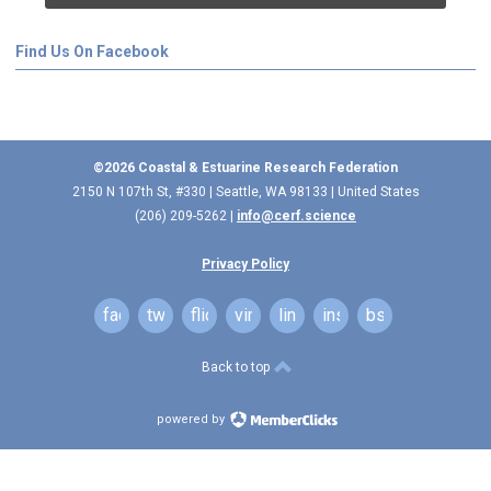
Find Us On Facebook
©2026 Coastal & Estuarine Research Federation
2150 N 107th St, #330 | Seattle, WA 98133 | United States
(206) 209-5262 |
info@cerf.science
Privacy Policy
facebook
twitter
flickr
vimeo
linkedin
instagram
bsky
Back to top
powered by