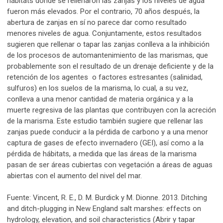
hábitats dónde se rellenaron las zanjas y los niveles de agua
fueron más elevados. Por el contrario, 70 años después, la
abertura de zanjas en sí no parece dar como resultado
menores niveles de agua. Conjuntamente, estos resultados
sugieren que rellenar o tapar las zanjas conlleva a la inhibición
de los procesos de automantenimiento de las marismas, que
probablemente son el resultado de un drenaje deficiente y de la
retención de los agentes o factores estresantes (salinidad,
sulfuros) en los suelos de la marisma, lo cual, a su vez,
conlleva a una menor cantidad de materia orgánica y a la
muerte regresiva de las plantas que contribuyen con la acreción
de la marisma. Este estudio también sugiere que rellenar las
zanjas puede conducir a la pérdida de carbono y a una menor
captura de gases de efecto invernadero (GEI), así como a la
pérdida de hábitats, a medida que las áreas de la marisma
pasan de ser áreas cubiertas con vegetación a áreas de aguas
abiertas con el aumento del nivel del mar.
Fuente: Vincent, R. E., D. M. Burdick y M. Dionne. 2013. Ditching
and ditch-plugging in New England salt marshes: effects on
hydrology, elevation, and soil characteristics (Abrir y tapar