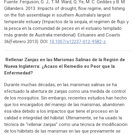
Fuente: Ferguson, G. J., T. M. Ward, Q. Ye, M. C. Geddes y B. M.
Gillanders. 2013. Impacts of drought, flow regime, and fishing
on the fish assemblage in southern Australia’s largest
temperate estuary (Impactos de la sequía, el regimen de flujo y
la pesca en la comunidad de peces en el estuario templado
más grande de Australia meridional). Estuaries and Coasts
36(Febrero 2013). DOI:
10.1007/s12237-012-9582-z
.
Rellenar Zanjas en las Marismas Salinas de la Región de
Nueva Inglaterra: ¿Acaso el Remedio es Peor que la
Enfermedad?
Durante muchas décadas, en las marismas salinas se ha
efectuado la abertura de zanjas como una medida de control
de los mosquitos. Sin embargo, recientes estudios han hecho
que los encargados del manejo de las marismas, abandonen
esa idea debido a los impactos que tiene el proceso en la
calidad e integridad del hábitat. Últimamente, se ha usado la
técnica de “rellenar zanjas” como una técnica de modificación
de los hábitats de las marismas en las que previamente se