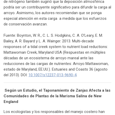
de nitrógeno también sugirió que la deposición atmosférica
podría ser un contribuyente significativo para difundir la carga al
arroyo. Asimismo, los autores recomiendan que se ponga
especial atención en esta carga a medida que los esfuerzos
de conservación avanzan.
Fuente: Boynton, W. R., C. L. S. Hodgkins, C. A. O’Leary, E. M.
Bailey, A. R. Bayard y L. A. Wainger. 2013. Multi-decade
responses of a tidal creek system to nutrient load reductions:
Mattawoman Creek, Maryland USA (Respuestas en múltiples
décadas de un ecosistema de arroyo mareal ante las
reducciones de las cargas de nutrientes: Arroyo Mattawoman,
estado de Maryland, EE.UU.). Estuaries and Coasts 36 (agosto
del 2013). DOI:
10.1007/s12237-013-9690-4
.
Según un Estudio, el Taponamiento de Zanjas Afecta a las
Comunidades de Plantas de la Marisma Salina de New
England
Los ecologistas y los responsables del manejo costero han