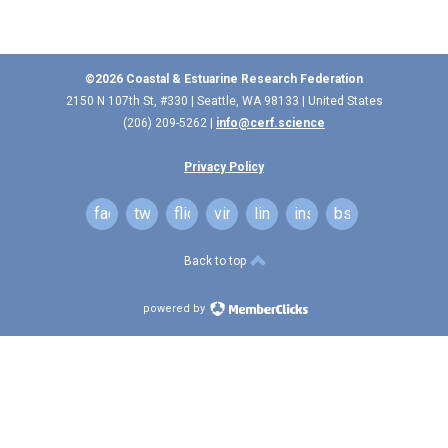
©2026 Coastal & Estuarine Research Federation
2150 N 107th St, #330 | Seattle, WA 98133 | United States
(206) 209-5262 |
info@cerf.science
Privacy Policy
facebook
twitter
flickr
vimeo
linkedin
instagram
bsky
Back to top
powered by