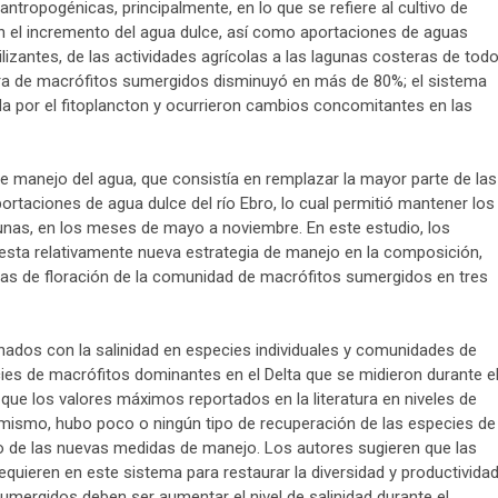
ntropogénicas, principalmente, en lo que se refiere al cultivo de
n el incremento del agua dulce, así como aportaciones de aguas
ilizantes, de las actividades agrícolas a las lagunas costeras de tod
tura de macrófitos sumergidos disminuyó en más de 80%; el sistema
a por el fitoplancton y ocurrieron cambios concomitantes en las
de manejo del agua, que consistía en remplazar la mayor parte de las
rtaciones de agua dulce del río Ebro, lo cual permitió mantener los
gunas, en los meses de mayo a noviembre. En este estudio, los
esta relativamente nueva estrategia de manejo en la composición,
asas de floración de la comunidad de macrófitos sumergidos en tres
nados con la salinidad en especies individuales y comunidades de
ies de macrófitos dominantes en el Delta que se midieron durante e
ue los valores máximos reportados en la literatura en niveles de
Asimismo, hubo poco o ningún tipo de recuperación de las especies de
io de las nuevas medidas de manejo. Los autores sugieren que las
quieren en este sistema para restaurar la diversidad y productivida
umergidos deben ser aumentar el nivel de salinidad durante el