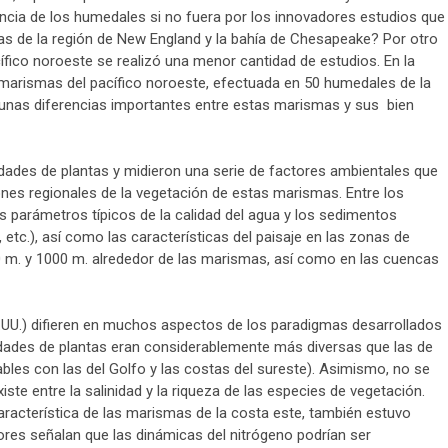
encia de los humedales si no fuera por los innovadores estudios que
as de la región de New England y la bahía de Chesapeake? Por otro
ífico noroeste se realizó una menor cantidad de estudios. En la
 marismas del pacífico noroeste, efectuada en 50 humedales de la
gunas diferencias importantes entre estas marismas y sus bien
dades de plantas y midieron una serie de factores ambientales que
rones regionales de la vegetación de estas marismas. Entre los
 parámetros típicos de la calidad del agua y los sedimentos
, etc.), así como las características del paisaje en las zonas de
0 m. y 1000 m. alrededor de las marismas, así como en las cuencas
UU.) difieren en muchos aspectos de los paradigmas desarrollados
idades de plantas eran considerablemente más diversas que las de
les con las del Golfo y las costas del sureste). Asimismo, no se
xiste entre la salinidad y la riqueza de las especies de vegetación.
característica de las marismas de la costa este, también estuvo
res señalan que las dinámicas del nitrógeno podrían ser