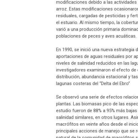
modificaciones debido a las actividades a
arroz. Estas modificaciones ocasionaro
residuales, cargadas de pesticidas y fert
el estuario. Al mismo tiempo, la cober
varió a una producción primaria dominad
poblaciones de peces y aves acuáticas.
En 1990, se inició una nueva estrategia 
aportaciones de aguas residuales por apo
niveles de salinidad reducidos en las la
investigadores examinaron el efecto de 
distribución, abundancia estacional y t
lagunas costeras del “Delta del Ebro”
Se observó una serie de efectos relacio
plantas. Las biomasas pico de las espec
estudio fueron de 88% a 95% más bajas q
salinidad similares, en otros lugares. 
macrófitos en veinte años desde el inic
principales acciones de manejo que se re
natural de la comunidad de macrófitos s