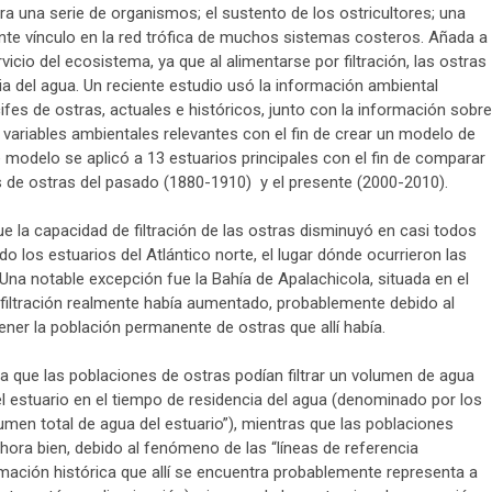
a una serie de organismos; el sustento de los ostricultores; una
nte vínculo en la red trófica de muchos sistemas costeros. Añada a
vicio del ecosistema, ya que al alimentarse por filtración, las ostras
ia del agua. Un reciente estudio usó la información ambiental
cifes de ostras, actuales e históricos, junto con la información sobre
as variables ambientales relevantes con el fin de crear un modelo de
te modelo se aplicó a 13 estuarios principales con el fin de comparar
es de ostras del pasado (1880-1910) y el presente (2000-2010).
 la capacidad de filtración de las ostras disminuyó en casi todos
o los estuarios del Atlántico norte, el lugar dónde ocurrieron las
na notable excepción fue la Bahía de Apalachicola, situada en el
filtración realmente había aumentado, probablemente debido al
er la población permanente de ostras que allí había.
a que las poblaciones de ostras podían filtrar un volumen de agua
l estuario en el tiempo de residencia del agua (denominado por los
lumen total de agua del estuario”), mientras que las poblaciones
hora bien, debido al fenómeno de las “líneas de referencia
rmación histórica que allí se encuentra probablemente representa a