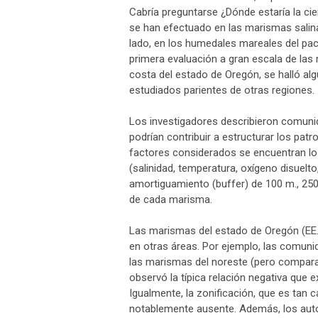
Cabría preguntarse ¿Dónde estaría la ci
se han efectuado en las marismas salin
lado, en los humedales mareales del pac
primera evaluación a gran escala de las
costa del estado de Oregón, se halló al
estudiados parientes de otras regiones.
Los investigadores describieron comuni
podrían contribuir a estructurar los pat
factores considerados se encuentran los
(salinidad, temperatura, oxígeno disuelto
amortiguamiento (buffer) de 100 m., 25
de cada marisma.
Las marismas del estado de Oregón (EE.
en otras áreas. Por ejemplo, las comun
las marismas del noreste (pero comparab
observó la típica relación negativa que e
Igualmente, la zonificación, que es tan 
notablemente ausente. Además, los auto