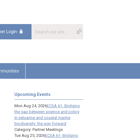
er Login
munities
Upcoming Events
Mon Aug 24, 2026
ECSA 61- Bridging
the gap between science and policy
in estuarine and coastal marine
biodiversity: the way forward
Category: Partner Meetings
Tue Aug 25, 2026
ECSA 61- Bridging