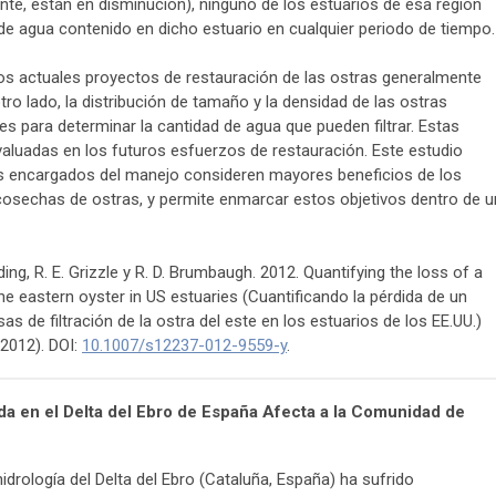
nte, están en disminución), ninguno de los estuarios de esa región
l de agua contenido en dicho estuario en cualquier periodo de tiempo.
os actuales proyectos de restauración de las ostras generalmente
tro lado, la distribución de tamaño y la densidad de las ostras
para determinar la cantidad de agua que pueden filtrar. Estas
aluadas en los futuros esfuerzos de restauración. Este estudio
los encargados del manejo consideren mayores beneficios de los
 cosechas de ostras, y permite enmarcar estos objetivos dentro de u
ding, R. E. Grizzle y R. D. Brumbaugh. 2012. Quantifying the loss of a
the eastern oyster in US estuaries (Cuantificando la pérdida de un
s de filtración de la ostra del este en los estuarios de los EE.UU.)
2012). DOI:
10.1007/s12237-012-9559-y
.
ada en el Delta del Ebro de España Afecta a la Comunidad de
drología del Delta del Ebro (Cataluña, España) ha sufrido