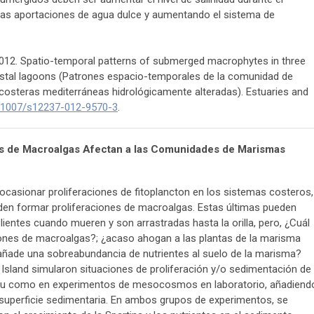
o las aportaciones de agua dulce y aumentando el sistema de
. 2012. Spatio-temporal patterns of submerged macrophytes in three
oastal lagoons (Patrones espacio-temporales de la comunidad de
costeras mediterráneas hidrológicamente alteradas). Estuaries and
.1007/s12237-012-9570-3
.
s de Macroalgas Afectan a las Comunidades de Marismas
ocasionar proliferaciones de fitoplancton en los sistemas costeros,
den formar proliferaciones de macroalgas. Estas últimas pueden
entes cuando mueren y son arrastradas hasta la orilla, pero, ¿Cuál
ones de macroalgas?; ¿acaso ahogan a las plantas de la marisma
ñade una sobreabundancia de nutrientes al suelo de la marisma?
Island simularon situaciones de proliferación y/o sedimentación de
itu como en experimentos de mesocosmos en laboratorio, añadiend
 superficie sedimentaria. En ambos grupos de experimentos, se