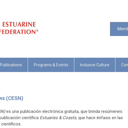
Memb
Publications
Programs & Events
Inclusive Culture
Com
ews (CESN)
SN)
es una publicación electrónica gratuita, que brinda resúmenes
publicación científica
Estuaries & Coasts
, que hace énfasis en las
científicos.