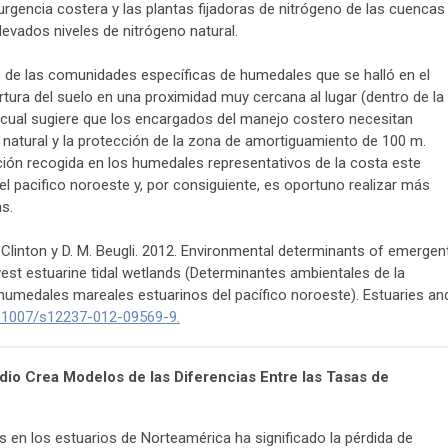
urgencia costera y las plantas fijadoras de nitrógeno de las cuencas
evados niveles de nitrógeno natural.
e de las comunidades específicas de humedales que se halló en el
ertura del suelo en una proximidad muy cercana al lugar (dentro de la
 cual sugiere que los encargados del manejo costero necesitan
ía natural y la protección de la zona de amortiguamiento de 100 m.
ación recogida en los humedales representativos de la costa este
el pacifico noroeste y, por consiguiente, es oportuno realizar más
s.
P. Clinton y D. M. Beugli. 2012. Environmental determinants of emergen
est estuarine tidal wetlands (Determinantes ambientales de la
humedales mareales estuarinos del pacífico noroeste). Estuaries an
.1007/s12237-012-09569-9.
dio Crea Modelos de las Diferencias Entre las Tasas de
s en los estuarios de Norteamérica ha significado la pérdida de