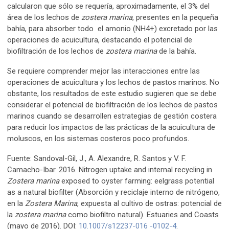
calcularon que sólo se requería, aproximadamente, el 3% del
área de los lechos de
zostera marina
, presentes en la pequeña
bahía, para absorber todo el amonio (NH4+) excretado por las
operaciones de acuicultura, destacando el potencial de
biofiltración de los lechos de
zostera marina
de la bahía.
Se requiere comprender mejor las interacciones entre las
operaciones de acuicultura y los lechos de pastos marinos. No
obstante, los resultados de este estudio sugieren que se debe
considerar el potencial de biofiltración de los lechos de pastos
marinos cuando se desarrollen estrategias de gestión costera
para reducir los impactos de las prácticas de la acuicultura de
moluscos, en los sistemas costeros poco profundos.
Fuente: Sandoval-Gil, J., A. Alexandre, R. Santos y V. F.
Camacho-Ibar. 2016. Nitrogen uptake and internal recycling in
Zostera marina
exposed to oyster farming: eelgrass potential
as a natural biofilter (Absorción y reciclaje interno de nitrógeno,
en la
Zostera Marina
, expuesta al cultivo de ostras: potencial de
la
zostera marina
como biofiltro natural). Estuaries and Coasts
(mayo de 2016). DOI:
10.1007/s12237-016 -0102-4
.