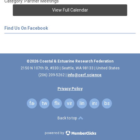
Category: Partner Meetings
View Full Calendar
Find Us On Facebook
©2026 Coastal & Estuarine Research Federation
2150 N 107th St, #330 | Seattle, WA 98133 | United States
(206) 209-5262 |
info@cerf.science
Privacy Policy
facebook
twitter
flickr
vimeo
linkedin
instagram
bsky
Back to top
powered by