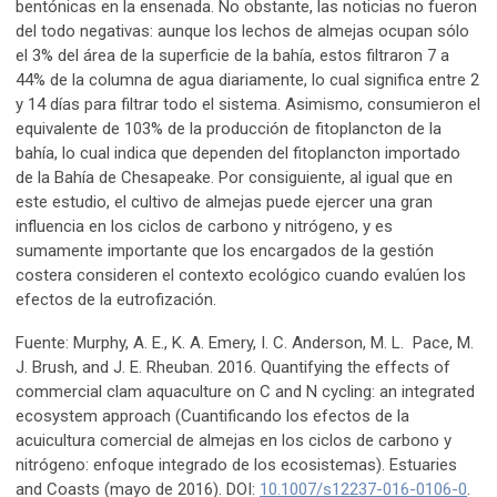
bentónicas en la ensenada. No obstante, las noticias no fueron
del todo negativas: aunque los lechos de almejas ocupan sólo
el 3% del área de la superficie de la bahía, estos filtraron 7 a
44% de la columna de agua diariamente, lo cual significa entre 2
y 14 días para filtrar todo el sistema. Asimismo, consumieron el
equivalente de 103% de la producción de fitoplancton de la
bahía, lo cual indica que dependen del fitoplancton importado
de la Bahía de Chesapeake. Por consiguiente, al igual que en
este estudio, el cultivo de almejas puede ejercer una gran
influencia en los ciclos de carbono y nitrógeno, y es
sumamente importante que los encargados de la gestión
costera consideren el contexto ecológico cuando evalúen los
efectos de la eutrofización.
Fuente: Murphy, A. E., K. A. Emery, I. C. Anderson, M. L. Pace, M.
J. Brush, and J. E. Rheuban. 2016. Quantifying the effects of
commercial clam aquaculture on C and N cycling: an integrated
ecosystem approach (Cuantificando los efectos de la
acuicultura comercial de almejas en los ciclos de carbono y
nitrógeno: enfoque integrado de los ecosistemas). Estuaries
and Coasts (mayo de 2016). DOI:
10.1007/s12237-016-0106-0
.