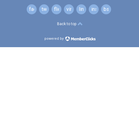
facebook
twitter
flickr
vimeo
linkedin
instagram
bsky
Back to top
powered by