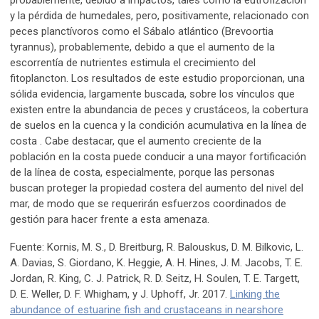
probablemente, debido a impactos, tales como la eutrofización
y la pérdida de humedales, pero, positivamente, relacionado con
peces planctívoros como el Sábalo atlántico (Brevoortia
tyrannus), probablemente, debido a que el aumento de la
escorrentía de nutrientes estimula el crecimiento del
fitoplancton. Los resultados de este estudio proporcionan, una
sólida evidencia, largamente buscada, sobre los vínculos que
existen entre la abundancia de peces y crustáceos, la cobertura
de suelos en la cuenca y la condición acumulativa en la línea de
costa . Cabe destacar, que el aumento creciente de la
población en la costa puede conducir a una mayor fortificación
de la línea de costa, especialmente, porque las personas
buscan proteger la propiedad costera del aumento del nivel del
mar, de modo que se requerirán esfuerzos coordinados de
gestión para hacer frente a esta amenaza.
Fuente: Kornis, M. S., D. Breitburg, R. Balouskus, D. M. Bilkovic, L.
A. Davias, S. Giordano, K. Heggie, A. H. Hines, J. M. Jacobs, T. E.
Jordan, R. King, C. J. Patrick, R. D. Seitz, H. Soulen, T. E. Targett,
D. E. Weller, D. F. Whigham, y J. Uphoff, Jr. 2017.
Linking the
abundance of estuarine fish and crustaceans in nearshore