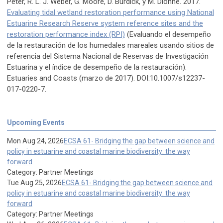
Peter, R. L. J. Weber, G. Moore, D. Burdick, y M. Dionne. 2017.
Evaluating tidal wetland restoration performance using National
Estuarine Research Reserve system reference sites and the
restoration performance index (RPI)
(Evaluando el desempeño
de la restauración de los humedales mareales usando sitios de
referencia del Sistema Nacional de Reservas de Investigación
Estuarina y el índice de desempeño de la restauración).
Estuaries and Coasts (marzo de 2017). DOI:10.1007/s12237-
017-0220-7.
Upcoming Events
Mon Aug 24, 2026
ECSA 61- Bridging the gap between science and
policy in estuarine and coastal marine biodiversity: the way
forward
Category: Partner Meetings
Tue Aug 25, 2026
ECSA 61- Bridging the gap between science and
policy in estuarine and coastal marine biodiversity: the way
forward
Category: Partner Meetings