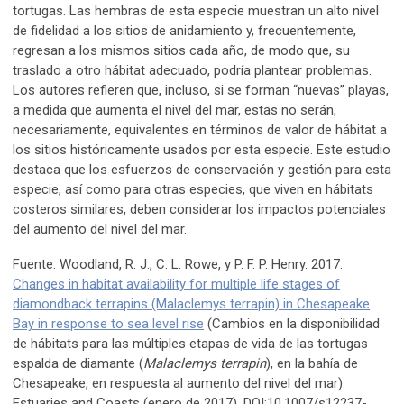
tortugas. Las hembras de esta especie muestran un alto nivel
de fidelidad a los sitios de anidamiento y, frecuentemente,
regresan a los mismos sitios cada año, de modo que, su
traslado a otro hábitat adecuado, podría plantear problemas.
Los autores refieren que, incluso, si se forman “nuevas” playas,
a medida que aumenta el nivel del mar, estas no serán,
necesariamente, equivalentes en términos de valor de hábitat a
los sitios históricamente usados por esta especie. Este estudio
destaca que los esfuerzos de conservación y gestión para esta
especie, así como para otras especies, que viven en hábitats
costeros similares, deben considerar los impactos potenciales
del aumento del nivel del mar.
Fuente: Woodland, R. J., C. L. Rowe, y P. F. P. Henry. 2017.
Changes in habitat availability for multiple life stages of
diamondback terrapins (Malaclemys terrapin) in Chesapeake
Bay in response to sea level rise
(Cambios en la disponibilidad
de hábitats para las múltiples etapas de vida de las tortugas
espalda de diamante (
Malaclemys terrapin
), en la bahía de
Chesapeake, en respuesta al aumento del nivel del mar).
Estuaries and Coasts (enero de 2017). DOI:10.1007/s12237-