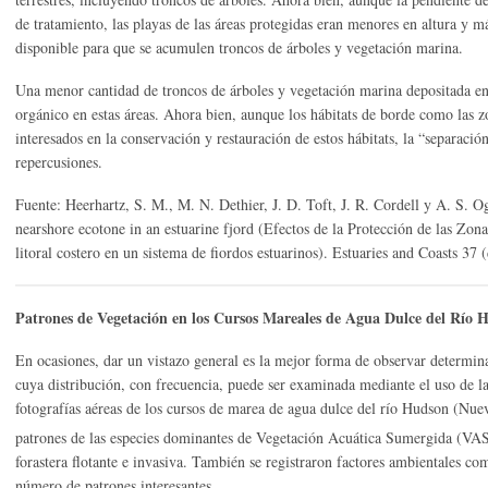
de tratamiento, las playas de las áreas protegidas eran menores en altura y m
disponible para que se acumulen troncos de árboles y vegetación marina.
Una menor cantidad de troncos de árboles y vegetación marina depositada en 
orgánico en estas áreas. Ahora bien, aunque los hábitats de borde como las zo
interesados en la conservación y restauración de estos hábitats, la “separació
repercusiones.
Fuente: Heerhartz, S. M., M. N. Dethier, J. D. Toft, J. R. Cordell y A. S. O
nearshore ecotone in an estuarine fjord (Efectos de la Protección de las Zon
litoral costero en un sistema de fiordos estuarinos). Estuaries and Coasts 3
Patrones de Vegetación en los Cursos Mareales de Agua Dulce del Río
En ocasiones, dar un vistazo general es la mejor forma de observar determin
cuya distribución, con frecuencia, puede ser examinada mediante el uso de la
fotografías aéreas de los cursos de marea de agua dulce del río Hudson (Nue
patrones de las especies dominantes de Vegetación Acuática Sumergida (VAS
forastera flotante e invasiva. También se registraron factores ambientales co
número de patrones interesantes.