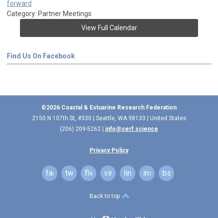
forward
Category: Partner Meetings
View Full Calendar
Find Us On Facebook
©2026 Coastal & Estuarine Research Federation
2150 N 107th St, #330 | Seattle, WA 98133 | United States
(206) 209-5262 |
info@cerf.science
Privacy Policy
facebook
twitter
flickr
vimeo
linkedin
instagram
bsky
Back to top