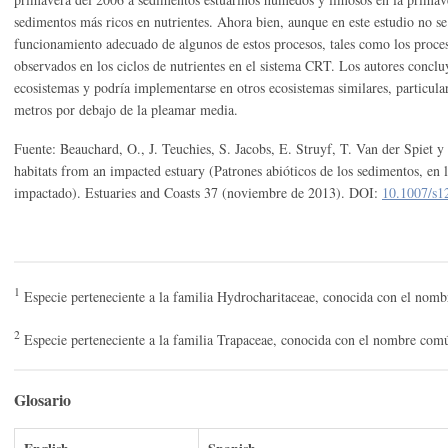
sedimentos más ricos en nutrientes. Ahora bien, aunque en este estudio no se
funcionamiento adecuado de algunos de estos procesos, tales como los proce
observados en los ciclos de nutrientes en el sistema CRT. Los autores concluy
ecosistemas y podría implementarse en otros ecosistemas similares, particular
metros por debajo de la pleamar media.
Fuente: Beauchard, O., J. Teuchies, S. Jacobs, E. Struyf, T. Van der Spiet y 
habitats from an impacted estuary (Patrones abióticos de los sedimentos, en l
impactado). Estuaries and Coasts 37 (noviembre de 2013). DOI:
10.1007/s1
1
Especie perteneciente a la familia Hydrocharitaceae, conocida con el nom
2
Especie perteneciente a la familia Trapaceae, conocida con el nombre comú
Glosario