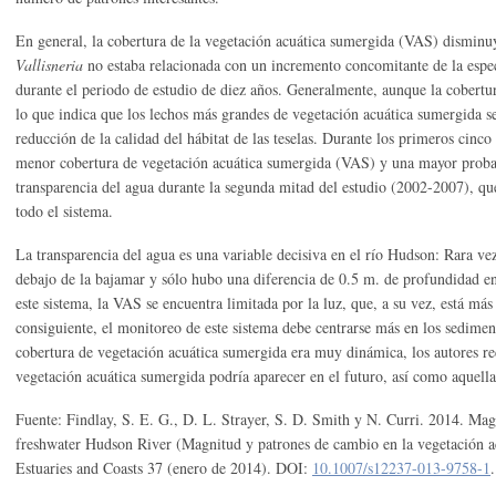
En general, la cobertura de la vegetación acuática sumergida (VAS) dismin
Vallisneria
no estaba relacionada con un incremento concomitante de la espe
durante el periodo de estudio de diez años. Generalmente, aunque la cobertu
lo que indica que los lechos más grandes de vegetación acuática sumergida 
reducción de la calidad del hábitat de las teselas. Durante los primeros cinc
menor cobertura de vegetación acuática sumergida (VAS) y una mayor probabi
transparencia del agua durante la segunda mitad del estudio (2002-2007), qu
todo el sistema.
La transparencia del agua es una variable decisiva en el río Hudson: Rara ve
debajo de la bajamar y sólo hubo una diferencia de 0.5 m. de profundidad en
este sistema, la VAS se encuentra limitada por la luz, que, a su vez, está má
consiguiente, el monitoreo de este sistema debe centrarse más en los sedimen
cobertura de vegetación acuática sumergida era muy dinámica, los autores re
vegetación acuática sumergida podría aparecer en el futuro, así como aquella
Fuente: Findlay, S. E. G., D. L. Strayer, S. D. Smith y N. Curri. 2014. Mag
freshwater Hudson River (Magnitud y patrones de cambio en la vegetación a
Estuaries and Coasts 37 (enero de 2014). DOI:
10.1007/s12237-013-9758-1
.