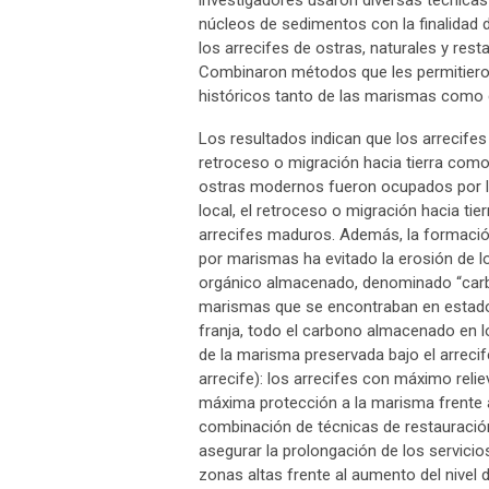
investigadores usaron diversas técnica
núcleos de sedimentos con la finalidad 
los arrecifes de ostras, naturales y rest
Combinaron métodos que les permitieron
históricos tanto de las marismas como d
Los resultados indican que los arrecifes
retroceso o migración hacia tierra como 
ostras modernos fueron ocupados por la
local, el retroceso o migración hacia ti
arrecifes maduros. Además, la formació
por marismas ha evitado la erosión de l
orgánico almacenado, denominado “carbono
marismas que se encontraban en estado 
franja, todo el carbono almacenado en 
de la marisma preservada bajo el arrecife
arrecife): los arrecifes con máximo reli
máxima protección a la marisma frente 
combinación de técnicas de restauración
asegurar la prolongación de los servicio
zonas altas frente al aumento del nivel