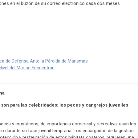
ciones en el buzón de su correo electrónico cada dos meses
ea de Defensa Ante la Pérdida de Marismas
ivel del Mar se Encuentran
na
son para las celebridades: los peces y cangrejos juveniles
es y crustáceos, de importancia comercial y recreativa, usan los
o durante su fase juvenil temprana. Los encargados de la gestión
rotección y restauración de estos hábitats costeros, requieren una