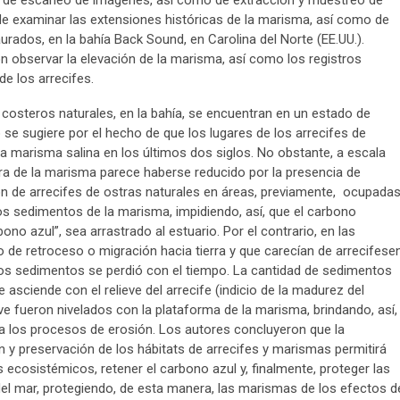
s de escaneo de imágenes, así como de extracción y muestreo de
de examinar las extensiones históricas de la marisma, así como de
aurados, en la bahía Back Sound, en Carolina del Norte (EE.UU.).
 observar la elevación de la marisma, así como los registros
e los arrecifes.
 costeros naturales, en la bahía, se encuentran en un estado de
se sugiere por el hecho de que los lugares de los arrecifes de
 marisma salina en los últimos dos siglos. No obstante, a escala
erra de la marisma parece haberse reducido por la presencia de
n de arrecifes de ostras naturales en áreas, previamente, ocupada
os sedimentos de la marisma, impidiendo, así, que el carbono
 azul”, sea arrastrado al estuario. Por el contrario, en las
de retroceso o migración hacia tierra y que carecían de arrecifese
los sedimentos se perdió con el tiempo. La cantidad de sedimentos
 asciende con el relieve del arrecife (indicio de la madurez del
eve fueron nivelados con la plataforma de la marisma, brindando, así,
a los procesos de erosión. Los autores concluyeron que la
 y preservación de los hábitats de arrecifes y marismas permitirá
s ecosistémicos, retener el carbono azul y, finalmente, proteger las
 del mar, protegiendo, de esta manera, las marismas de los efectos d