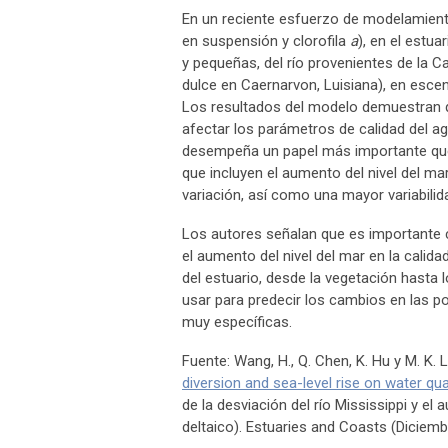
En un reciente esfuerzo de modelamiento
en suspensión y clorofila
a
), en el estu
y pequeñas, del río provenientes de la 
dulce en Caernarvon, Luisiana), en escen
Los resultados del modelo demuestran 
afectar los parámetros de calidad del ag
desempeña un papel más importante que
que incluyen el aumento del nivel del ma
variación, así como una mayor variabilid
Los autores señalan que es importante c
el aumento del nivel del mar en la calida
del estuario, desde la vegetación hasta
usar para predecir los cambios en las po
muy específicas.
Fuente: Wang, H., Q. Chen, K. Hu y M. K. 
diversion and sea-level rise on water qual
de la desviación del río Mississippi y el 
deltaico). Estuaries and Coasts (Diciem