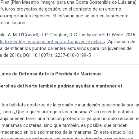
 Plan (Plan Maestro Integral para una Costa Sostenible de Luisiana)
s futuros proyectos de gestión, en el contexto de un entorno
tas importantes especies. El enfoque que se usó en la presente
otros lugares.
e, A. M. O’Connell, J. P. Geaghan, D. C. Lindquist y E. D. White. 2016.
s to identify estuarine hot spots for juvenile nekton
(Aplicación de
identificar los puntos calientes estuarinos para los juveniles del
re de 2016). DOI: 10.1007/s12237-016-0199-5.
Línea de Defensa Ante la Pérdida de Marismas
Carolina del Norte también podrían ayudar a mantener el
los hábitats costeros de la erosión e inundación ocasionada por la
r, pero ¿Qué o quién protege a las marismas? Un reciente estudio
ranja pueden tener una función protectora, ya que no sólo reducen e
s marismas costeras, sino que también, es posible, que brinden
almacenado en los sedimentos de la marisma. En este estudio, los