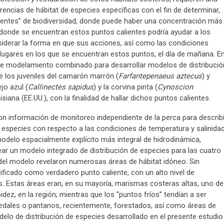
encias de hábitat de especies específicas con el fin de determinar,
alientes” de biodiversidad, donde puede haber una concentración más
donde se encuentran estos puntos calientes podría ayudar a los
siderar la forma en que sus acciones, así como las condiciones
 lugares en los que se encuentran estos puntos, el día de mañana. E
de modelamiento combinado para desarrollar modelos de distribució
 los juveniles del camarón marrón (
Farfantepenaeus aztecus
) y
ejo azul (
Callinectes sapidus
) y la corvina pinta (
Cynoscion
isiana (EE.UU.), con la finalidad de hallar dichos puntos calientes.
ron información de monitoreo independiente de la perca para describi
o especies con respecto a las condiciones de temperatura y salinidad
odelo espacialmente explícito más integral de hidrodinámica,
ear un modelo integrado de distribución de especies para las cuatro
el modelo revelaron numerosas áreas de hábitat idóneo. Sin
tificado como verdadero punto caliente, con un alto nivel de
s. Estas áreas eran, en su mayoría, marismas costeras altas, uno de
dez, en la región; mientras que los “puntos fríos” tendían a ser
edales o pantanos, recientemente, forestados, así como áreas de
elo de distribución de especies desarrollado en el presente estudio