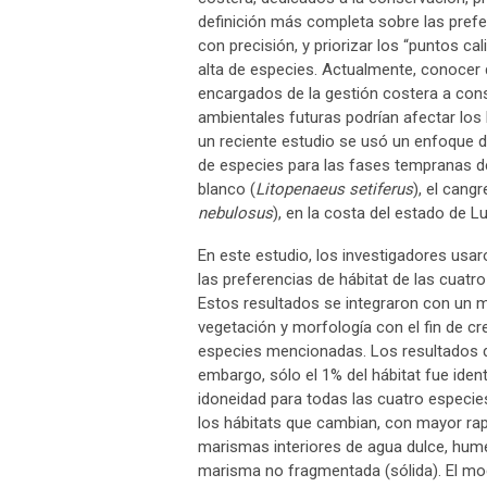
definición más completa sobre las prefer
con precisión, y priorizar los “puntos c
alta de especies. Actualmente, conocer 
encargados de la gestión costera a con
ambientales futuras podrían afectar los
un reciente estudio se usó un enfoque 
de especies para las fases tempranas de
blanco (
Litopenaeus setiferus
), el cangr
nebulosus
), en la costa del estado de Lu
En este estudio, los investigadores usa
las preferencias de hábitat de las cuatr
Estos resultados se integraron con un m
vegetación y morfología con el fin de cr
especies mencionadas. Los resultados d
embargo, sólo el 1% del hábitat fue iden
idoneidad para todas las cuatro especie
los hábitats que cambian, con mayor rapi
marismas interiores de agua dulce, hum
marisma no fragmentada (sólida). El mod