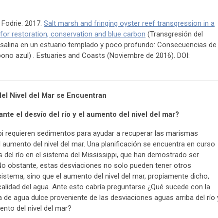
. Fodrie. 2017.
Salt marsh and fringing oyster reef transgression in a
for restoration, conservation and blue carbon
(Transgresión del
a salina en un estuario templado y poco profundo: Consecuencias de
rbono azul) . Estuaries and Coasts (Noviembre de 2016). DOI:
el Nivel del Mar se Encuentran
nte el desvío del río y el aumento del nivel del mar?
ppi requieren sedimentos para ayudar a recuperar las marismas
 aumento del nivel del mar. Una planificación se encuentra en curso
s del río en el sistema del Mississippi, que han demostrado ser
No obstante, estas desviaciones no solo pueden tener otros
sistema, sino que el aumento del nivel del mar, propiamente dicho,
calidad del agua. Ante esto cabría preguntarse ¿Qué sucede con la
 de agua dulce proveniente de las desviaciones aguas arriba del río 
ento del nivel del mar?