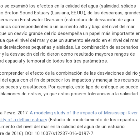
 se examinó los efectos en la calidad del agua (salinidad, sólidos
ario Breton Sound Estuary (Luisiana, EE.UU.), de las descargas, grande
Caernarvon Freshwater Diversion (estructura de desviación de agua
arios correspondientes a un aumento alto y bajo del nivel del mar.
que un desvío grande del río desempeña un papel más importante e
ua que el nivel del mar y que un aumento elevado en el nivel del mar
 desviaciones pequeñas y aisladas. La combinación de escenarios
r y la desviación del río dieron como resultado mayores rangos de
ad espacial y temporal de todos los tres parámetros.
omprender el efecto de la combinación de las desviaciones del río 
d del agua con el fin de predecir los impactos y manejar los recursos
 los peces y crustáceos. Por ejemplo, este tipo de enfoque se puede
blaciones de ostras, ya que estas poseen tolerancias a la salinidad
La Peyre. 2017.
A modeling study of the impacts of Mississippi River
ity of a deltaic estuary
(Estudio de modelamiento de los impactos
aumento del nivel del mar en la calidad del agua de un estuario
bre de 2016). DOI: 10.1007/s12237-016-0197-7.