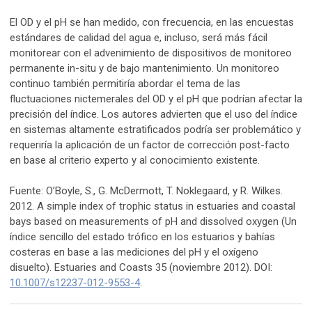
El OD y el pH se han medido, con frecuencia, en las encuestas
estándares de calidad del agua e, incluso, será más fácil
monitorear con el advenimiento de dispositivos de monitoreo
permanente in-situ y de bajo mantenimiento. Un monitoreo
continuo también permitiría abordar el tema de las
fluctuaciones nictemerales del OD y el pH que podrían afectar la
precisión del índice. Los autores advierten que el uso del índice
en sistemas altamente estratificados podría ser problemático y
requeriría la aplicación de un factor de corrección post-facto
en base al criterio experto y al conocimiento existente.
Fuente: O’Boyle, S., G. McDermott, T. Noklegaard, y R. Wilkes.
2012. A simple index of trophic status in estuaries and coastal
bays based on measurements of pH and dissolved oxygen (Un
índice sencillo del estado trófico en los estuarios y bahías
costeras en base a las mediciones del pH y el oxígeno
disuelto). Estuaries and Coasts 35 (noviembre 2012). DOI:
10.1007/s12237-012-9553-4
.