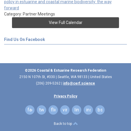
policy in estuarine and coastal marine biodiversity: the way
forward
Category: Partner Meetings
View Full Calendar
Find Us On Facebook
©2026 Coastal & Estuarine Research Federation
2150 N 107th St, #330 | Seattle, WA 98133 | United States
(206) 209-5262 |
info@cerf.science
Privacy Policy
facebook
twitter
flickr
vimeo
linkedin
instagram
bsky
Back to top