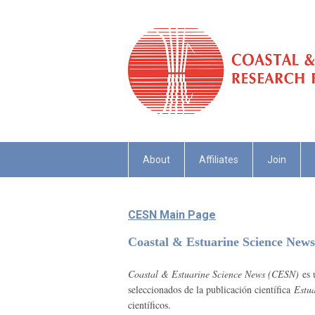
About
Affiliates
Join
CESN Main Page
Coastal & Estuarine Science New
Coastal & Estuarine Science News (CESN)
es u
seleccionados de la publicación científica
Estua
científicos.