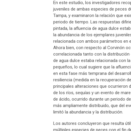
En este estudio, los investigadores reco
juveniles de ambas especies de peces du
Tampa, y examinaron la relación que exi
periodo de tiempo. Las respuestas difir
pintada, la afluencia de agua dulce est
la abundancia de los ejemplares juveni
relacionada con ambos parámetros en el
Ahora bien, con respecto al Corvinón oc
correlacionada tanto con la distribució
de agua dulce estaba relacionada con la
pequeños, lo cual sugiere que la afluenci
en esta fase más temprana del desarrol
resiliencia (medida en la recuperación d
principales alteraciones que ocurrieron 
de los ríos, sequías y un evento de mar
de ácido, ocurrido durante un periodo d
más ampliamente distribuido, que del ev
limitó la abundancia y la distribución.
Los autores concluyeron que resulta útil
múltiples especies de peces con el fin d