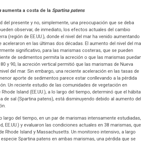
a
aumenta a costa de la
Spartina patens
dad del presente y no, simplemente, una preocupación que se deba
 pueden observar, de inmediato, los efectos actuales del cambio
erra (región de EE.UU.), donde el nivel del mar ha venido aumentando
e aceleraron en las últimas dos décadas. El aumento del nivel del ma
armente significativo, para las marismas costeras, que se pueden
iciente de sedimentos permita la acreción o que las marismas pueda
l 80 y 90, la acreción vertical permitió que las marismas de Nueva
ivel del mar. Sin embargo, una reciente aceleración en las tasas de
menor aporte de sedimentos parece estar conllevando a la pérdida
ión. Un reciente estudio de las comunidades de vegetación en
Rhode Island (EE.UU.), a lo largo del tiempo, determinó que el hábita
ba de sal (Spartina patens), está disminuyendo debido al aumento de
ón.
 largo del tiempo, en un par de marismas intensamente estudiadas,
nd, EE.UU.) y evaluaron las condiciones actuales en 38 marismas, que
de Rhode Island y Massachusetts. Un monitoreo intensivo, a largo
 especie Spartina patens en ambas marismas, una pérdida que se