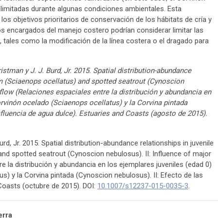
limitadas durante algunas condiciones ambientales. Esta
 los objetivos prioritarios de conservación de los hábitats de cría y
los encargados del manejo costero podrían considerar limitar las
 tales como la modificación de la línea costera o el dragado para
istman y J. J. Burd, Jr. 2015. Spatial distribution-abundance
rum (Sciaenops ocellatus) and spotted seatrout (Cynoscion
nflow (Relaciones espaciales entre la distribución y abundancia en
orvinón ocelado (Sciaenops ocellatus) y la Corvina pintada
afluencia de agua dulce). Estuaries and Coasts (agosto de 2015).
urd, Jr. 2015. Spatial distribution-abundance relationships in juvenile
and spotted seatrout (Cynoscion nebulosus). II: Influence of major
e la distribución y abundancia en los ejemplares juveniles (edad 0)
s) y la Corvina pintada (Cynoscion nebulosus). II: Efecto de las
 Coasts (octubre de 2015). DOI:
10.1007/s12237-015-0035-3
.
erra