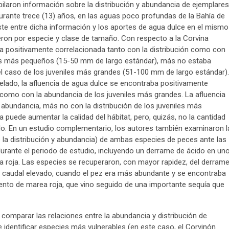
pilaron información sobre la distribución y abundancia de ejemplares
rante trece (13) años, en las aguas poco profundas de la Bahía de
ste entre dicha información y los aportes de agua dulce en el mismo
ieron por especie y clase de tamaño. Con respecto a la Corvina
aba positivamente correlacionada tanto con la distribución como con
les más pequeños (15-50 mm de largo estándar), más no estaba
 caso de los juveniles más grandes (51-100 mm de largo estándar).
elado, la afluencia de agua dulce se encontraba positivamente
n como con la abundancia de los juveniles más grandes. La afluencia
 abundancia, más no con la distribución de los juveniles más
a puede aumentar la calidad del hábitat, pero, quizás, no la cantidad
lo. En un estudio complementario, los autores también examinaron l
e la distribución y abundancia) de ambas especies de peces ante las
durante el periodo de estudio, incluyendo un derrame de ácido en un
ea roja. Las especies se recuperaron, con mayor rapidez, del derram
e caudal elevado, cuando el pez era más abundante y se encontraba
ento de marea roja, que vino seguido de una importante sequía que
 comparar las relaciones entre la abundancia y distribución de
e identificar especies más vulnerables (en este caso, el Corvinón