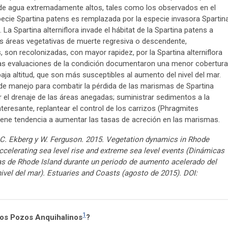
s de agua extremadamente altos, tales como los observados en el
pecie Spartina patens es remplazada por la especie invasora Spartin
La Spartina alterniflora invade el hábitat de la Spartina patens a
as áreas vegetativas de muerte regresiva o descendente,
son recolonizadas, con mayor rapidez, por la Spartina alterniflora
 las evaluaciones de la condición documentaron una menor cobertura
ja altitud, que son más susceptibles al aumento del nivel del mar.
de manejo para combatir la pérdida de las marismas de Spartina
r el drenaje de las áreas anegadas; suministrar sedimentos a la
teresante, replantear el control de los carrizos (Phragmites
 tiene tendencia a aumentar las tasas de acreción en las marismas.
M. C. Ekberg y W. Ferguson. 2015. Vegetation dynamics in Rhode
accelerating sea level rise and extreme sea level events (Dinámicas
as de Rhode Island durante un periodo de aumento acelerado del
nivel del mar). Estuaries and Coasts (agosto de 2015). DOI:
1
los Pozos Anquihalinos
?