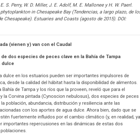
E. S. Perry, W. D. Miller, J. E. Adolf, M. E. Mallonee y H. W. Paerl.
 phytoplankton in Chesapeake Bay (Tendencias, a largo plazo, de lo
a de Chesapeake). Estuaries and Coasts (agosto de 2015). DOI:
tada (vienen y) van con el Caudal
ia de dos especies de peces clave en la Bahía de Tampa
a dulce
a dulce en los estuarios pueden ser importantes impulsores de
 desde la calidad del hábitat hasta la disponibilidad de alimentos.
a Bahía de Tampa y los ríos que la proveen, reveló que para el
 y la Corvina pintada (Cynoscion nebulosus), dos especies de peces
a población, abundancia, distribución y resiliencia ante las
elacionadas con los aportes de agua dulce. Ahora bien, dado que se
tén fuertemente influidos por el cambio climático (y, en realidad, y
ner importantes repercusiones en las dinámicas de estas dos
 poblaciones.