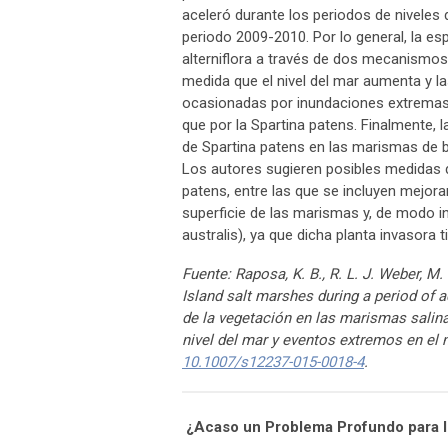
aceleró durante los periodos de nivele
periodo 2009-2010. Por lo general, la es
alterniflora a través de dos mecanismos. 
medida que el nivel del mar aumenta y l
ocasionadas por inundaciones extremas, 
que por la Spartina patens. Finalmente,
de Spartina patens en las marismas de ba
Los autores sugieren posibles medidas 
patens, entre las que se incluyen mejora
superficie de las marismas y, de modo in
australis), ya que dicha planta invasora
Fuente: Raposa, K. B., R. L. J. Weber, 
Island salt marshes during a period of 
de la vegetación en las marismas salin
nivel del mar y eventos extremos en el 
10.1007/s12237-015-0018-4
.
¿Acaso un Problema Profundo para 