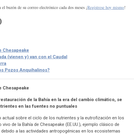
n el buzón de su correo electrónico cada dos meses ¡
Regístrese hoy mismo
!
)
de Chesapeake
ada (vienen y) van con el Caudal
rra
os Pozos Anquihalinos?
de Chesapeake
restauración de la Bahía en la era del cambio climático, se
trientes en las fuentes no puntuales
ctual sobre el ciclo de los nutrientes y la eutrofización en los
io vivo de la Bahía de Chesapeake (EE.UU.), ejemplo clásico de
 debido a las actividades antropogénicas en los ecosistemas