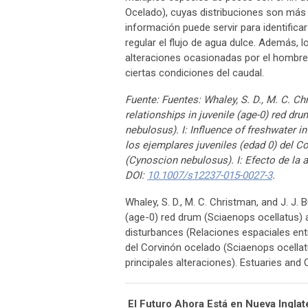
Ocelado), cuyas distribuciones son más 
información puede servir para identificar
regular el flujo de agua dulce. Además, 
alteraciones ocasionadas por el hombre,
ciertas condiciones del caudal.
Fuente: Fuentes: Whaley, S. D., M. C. Chr
relationships in juvenile (age-0) red d
nebulosus). I: Influence of freshwater i
los ejemplares juveniles (edad 0) del C
(Cynoscion nebulosus). I: Efecto de la 
DOI:
10.1007/s12237-015-0027-3
.
Whaley, S. D., M. C. Christman, and J. J. B
(age-0) red drum (Sciaenops ocellatus) 
disturbances (Relaciones espaciales entr
del Corvinón ocelado (Sciaenops ocellatu
principales alteraciones). Estuaries and
El Futuro Ahora Está en Nueva Inglat