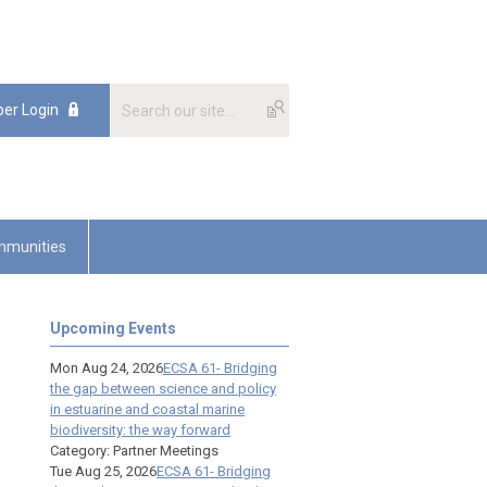
er Login
munities
Upcoming Events
Mon Aug 24, 2026
ECSA 61- Bridging
the gap between science and policy
in estuarine and coastal marine
biodiversity: the way forward
Category: Partner Meetings
Tue Aug 25, 2026
ECSA 61- Bridging