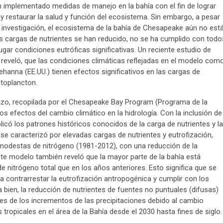
n implementado medidas de manejo en la bahía con el fin de lograr
 y restaurar la salud y función del ecosistema. Sin embargo, a pesar
investigación, el ecosistema de la bahía de Chesapeake aún no est
las cargas de nutrientes se han reducido, no se ha cumplido con todo
ugar condiciones eutróficas significativas. Un reciente estudio de
 reveló, que las condiciones climáticas reflejadas en el modelo com
hanna (EE.UU.) tienen efectos significativos en las cargas de
itoplancton.
plazo, recopilada por el Chesapeake Bay Program (Programa de la
s efectos del cambio climático en la hidrología. Con la inclusión de
plicó los patrones históricos conocidos de la carga de nutrientes y la
 se caracterizó por elevadas cargas de nutrientes y eutrofización,
modestas de nitrógeno (1981-2012), con una reducción de la
ste modelo también reveló que la mayor parte de la bahía está
e nitrógeno total que en los años anteriores. Esto significa que se
 contrarrestar la eutrofización antropogénica y cumplir con los
a bien, la reducción de nutrientes de fuentes no puntuales (difusas)
nes de los incrementos de las precipitaciones debido al cambio
s tropicales en el área de la Bahía desde el 2030 hasta fines de siglo.