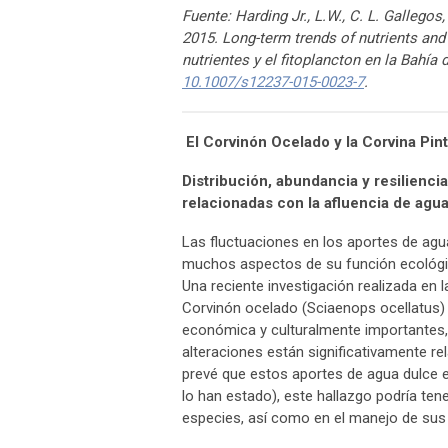
Fuente: Harding Jr., L.W., C. L. Gallegos, 
2015. Long-term trends of nutrients and
nutrientes y el fitoplancton en la Bahí
10.1007/s12237-015-0023-7
.
El Corvinón Ocelado y la Corvina Pin
Distribución, abundancia y resilienc
relacionadas con la afluencia de agu
Las fluctuaciones en los aportes de agu
muchos aspectos de su función ecológica,
Una reciente investigación realizada en l
Corvinón ocelado (Sciaenops ocellatus)
económica y culturalmente importantes, l
alteraciones están significativamente r
prevé que estos aportes de agua dulce es
lo han estado), este hallazgo podría te
especies, así como en el manejo de sus