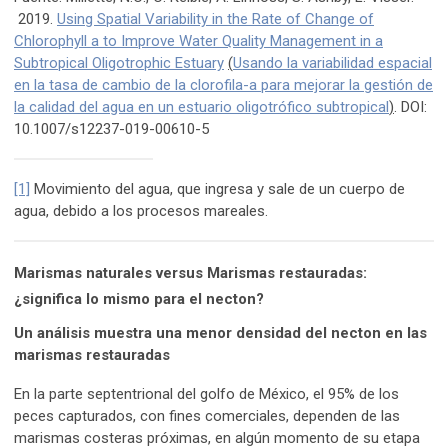
2019.
Using Spatial Variability in the Rate of Change of
Chlorophyll a to Improve Water Quality Management in a
Subtropical Oligotrophic Estuary
(
Usando la variabilidad espacial
en la tasa de cambio de la clorofila-a para mejorar la gestión de
la calidad del agua en un estuario oligotrófico subtropical
)
. DOI:
10.1007/s12237-019-00610-5
[1]
Movimiento del agua, que ingresa y sale de un cuerpo de
agua, debido a los procesos mareales.
Marismas naturales versus Marismas restauradas:
¿significa lo mismo para el necton?
Un análisis muestra una menor densidad del necton en las
marismas restauradas
En la parte septentrional del golfo de México, el 95% de los
peces capturados, con fines comerciales, dependen de las
marismas costeras próximas, en algún momento de su etapa