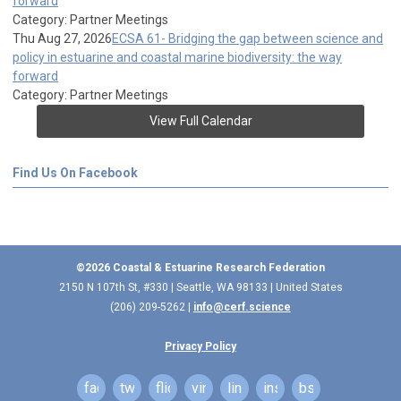
forward
Category: Partner Meetings
Thu Aug 27, 2026
ECSA 61- Bridging the gap between science and
policy in estuarine and coastal marine biodiversity: the way
forward
Category: Partner Meetings
View Full Calendar
Find Us On Facebook
©2026 Coastal & Estuarine Research Federation
2150 N 107th St, #330 | Seattle, WA 98133 | United States
(206) 209-5262 |
info@cerf.science
Privacy Policy
facebook
twitter
flickr
vimeo
linkedin
instagram
bsky