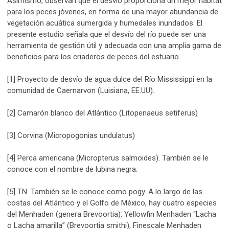
Asimismo, observan que el desvío proporciona un mejor hábitat
para los peces jóvenes, en forma de una mayor abundancia de
vegetación acuática sumergida y humedales inundados. El
presente estudio señala que el desvío del río puede ser una
herramienta de gestión útil y adecuada con una amplia gama de
beneficios para los criaderos de peces del estuario.
[1] Proyecto de desvío de agua dulce del Río Mississippi en la
comunidad de Caernarvon (Luisiana, EE.UU).
[2] Camarón blanco del Atlántico (Litopenaeus setiferus)
[3] Corvina (Micropogonias undulatus)
[4] Perca americana (Micropterus salmoides). También se le
conoce con el nombre de lubina negra.
[5] TN. También se le conoce como pogy. A lo largo de las
costas del Atlántico y el Golfo de México, hay cuatro especies
del Menhaden (genera Brevoortia): Yellowfin Menhaden “Lacha
o Lacha amarilla” (Brevoortia smithi), Finescale Menhaden