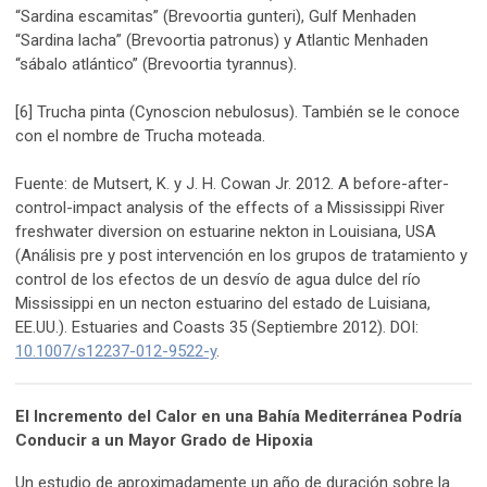
“Sardina escamitas” (Brevoortia gunteri), Gulf Menhaden
“Sardina lacha” (Brevoortia patronus) y Atlantic Menhaden
“sábalo atlántico” (Brevoortia tyrannus).
[6] Trucha pinta (Cynoscion nebulosus). También se le conoce
con el nombre de Trucha moteada.
Fuente: de Mutsert, K. y J. H. Cowan Jr. 2012. A before-after-
control-impact analysis of the effects of a Mississippi River
freshwater diversion on estuarine nekton in Louisiana, USA
(Análisis pre y post intervención en los grupos de tratamiento y
control de los efectos de un desvío de agua dulce del río
Mississippi en un necton estuarino del estado de Luisiana,
EE.UU.). Estuaries and Coasts 35 (Septiembre 2012). DOI:
10.1007/s12237-012-9522-y
.
El Incremento del Calor en una Bahía Mediterránea Podría
Conducir a un Mayor Grado de Hipoxia
Un estudio de aproximadamente un año de duración sobre la