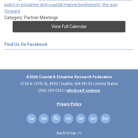
policy in estuarine and coastal marine biodiversity: the way
forward
Category: Partner Meetings
View Full Calendar
Find Us On Facebook
©2026 Coastal & Estuarine Research Federation
2150 N 107th St, #330 | Seattle, WA 98133 | United States
(206) 209-5262 |
info@cerf.science
Privacy Policy
facebook
twitter
flickr
vimeo
linkedin
instagram
bsky
Back to top