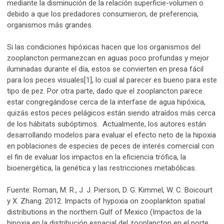
mediante la disminución de la relación superficie-volumen o
debido a que los predadores consumieron, de preferencia,
organismos más grandes.
Si las condiciones hipóxicas hacen que los organismos del
zooplancton permanezcan en aguas poco profundas y mejor
iluminadas durante el día, estos se convierten en presa fácil
para los peces visuales[1], lo cual al parecer es bueno para este
tipo de pez. Por otra parte, dado que el zooplancton parece
estar congregándose cerca de la interfase de agua hipóxica,
quizás estos peces pelágicos están siendo atraídos más cerca
de los hábitats subóptimos. Actualmente, los autores están
desarrollando modelos para evaluar el efecto neto de la hipoxia
en poblaciones de especies de peces de interés comercial con
el fin de evaluar los impactos en la eficiencia trófica, la
bioenergética, la genética y las restricciones metabólicas.
Fuente: Roman, M. R., J. J. Pierson, D. G. Kimmel, W. C. Boicourt
y X. Zhang. 2012. Impacts of hypoxia on zooplankton spatial
distributions in the northern Gulf of Mexico (Impactos de la
hipoxia en la distribución espacial del zooplancton en el norte