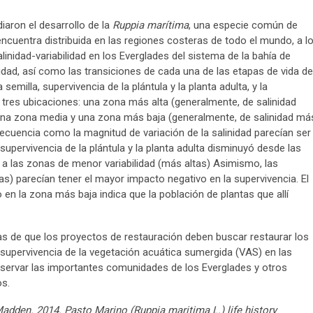
aron el desarrollo de la
Ruppia marítima
, una especie común de
ncuentra distribuida en las regiones costeras de todo el mundo, a l
alinidad-variabilidad en los Everglades del sistema de la bahía de
linidad, así como las transiciones de cada una de las etapas de vida de
 semilla, supervivencia de la plántula y la planta adulta, y la
 tres ubicaciones: una zona más alta (generalmente, de salinidad
una zona media y una zona más baja (generalmente, de salinidad má
frecuencia como la magnitud de variación de la salinidad parecían ser
 supervivencia de la plántula y la planta adulta disminuyó desde las
 a las zonas de menor variabilidad (más altas) Asimismo, las
as) parecían tener el mayor impacto negativo en la supervivencia. El
 en la zona más baja indica que la población de plantas que allí
s de que los proyectos de restauración deben buscar restaurar los
supervivencia de la vegetación acuática sumergida (VAS) en las
reservar las importantes comunidades de los Everglades y otros
s.
. Madden. 2014. Pasto Marino (Ruppia maritima L.) life history