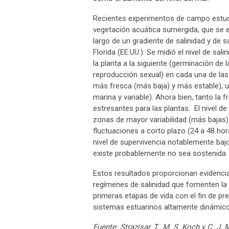
Recientes experimentos de campo estudi
vegetación acuática sumergida, que se e
largo de un gradiente de salinidad y de s
Florida (EE.UU.). Se midió el nivel de sa
la planta a la siguiente (germinación de la
reproducción sexual) en cada una de las
más fresca (más baja) y más estable); 
marina y variable). Ahora bien, tanto la 
estresantes para las plantas. El nivel de
zonas de mayor variabilidad (más bajas)
fluctuaciones a corto plazo (24 a 48 hor
nivel de supervivencia notablemente bajo
existe probablemente no sea sostenida.
Estos resultados proporcionan evidencia
regímenes de salinidad que fomenten la 
primeras etapas de vida con el fin de p
sistemas estuarinos altamente dinámico
Fuente: Strazisar, T., M. S. Koch y C. J