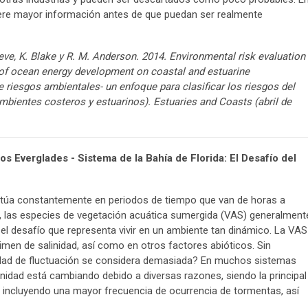
uiere mayor información antes de que puedan ser realmente
eve, K. Blake y R. M. Anderson. 2014. Environmental risk evaluation
of ocean energy development on coastal and estuarine
riesgos ambientales- un enfoque para clasificar los riesgos del
ambientes costeros y estuarinos). Estuaries and Coasts (abril de
os Everglades - Sistema de la Bahía de Florida: El Desafío del
fluctúa constantemente en periodos de tiempo que van de horas a
 las especies de vegetación acuática sumergida (VAS) generalment
el desafío que representa vivir en un ambiente tan dinámico. La VAS
imen de salinidad, así como en otros factores abióticos. Sin
idad de fluctuación se considera demasiada? En muchos sistemas
inidad está cambiando debido a diversas razones, siendo la principal
o, incluyendo una mayor frecuencia de ocurrencia de tormentas, así