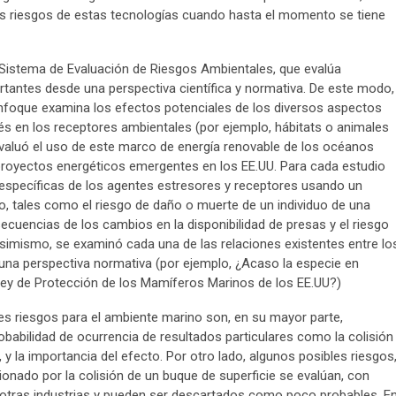
 riesgos de estas tecnologías cuando hasta el momento se tiene
n Sistema de Evaluación de Riesgos Ambientales, que evalúa
tantes desde una perspectiva científica y normativa. De este modo,
enfoque examina los efectos potenciales de los diversos aspectos
és en los receptores ambientales (por ejemplo, hábitats o animales
evaluó el uso de este marco de energía renovable de los océanos
proyectos energéticos emergentes en los EE.UU. Para cada estudio
 específicas de los agentes estresores y receptores usando un
go, tales como el riesgo de daño o muerte de un individuo de una
cuencias de los cambios en la disponibilidad de presas y el riesgo
Asimismo, se examinó cada una de las relaciones existentes entre lo
una perspectiva normativa (por ejemplo, ¿Acaso la especie en
Ley de Protección de los Mamíferos Marinos de los EE.UU?)
s riesgos para el ambiente marino son, en su mayor parte,
obabilidad de ocurrencia de resultados particulares como la colisión
, y la importancia del efecto. Por otro lado, algunos posibles riesgos
onado por la colisión de un buque de superficie se evalúan, con
 otras industrias y pueden ser descartados como poco probables. E