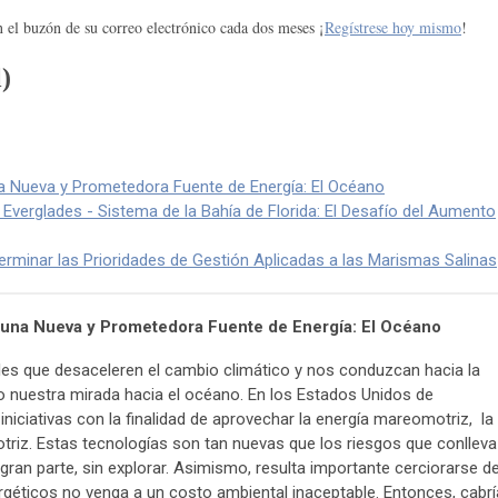
n el buzón de su correo electrónico cada dos meses ¡
Regístrese hoy mismo
!
)
na Nueva y Prometedora Fuente de Energía: El Océano
 Everglades - Sistema de la Bahía de Florida: El Desafío del Aumento
terminar las Prioridades de Gestión Aplicadas a las Marismas Salinas
r una Nueva y Prometedora Fuente de Energía: El Océano
les que desaceleren el cambio climático y nos conduzcan hacia la
o nuestra mirada hacia el océano. En los Estados Unidos de
iciativas con la finalidad de aprovechar la energía mareomotriz, la
otriz. Estas tecnologías son tan nuevas que los riesgos que conlleva
an parte, sin explorar. Asimismo, resulta importante cerciorarse d
rgéticos no venga a un costo ambiental inaceptable. Entonces, cabrí