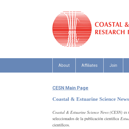
About
Affiliates
Join
CESN Main Page
Coastal & Estuarine Science New
Coastal & Estuarine Science News (CESN)
es u
seleccionados de la publicación científica
Estua
científicos.