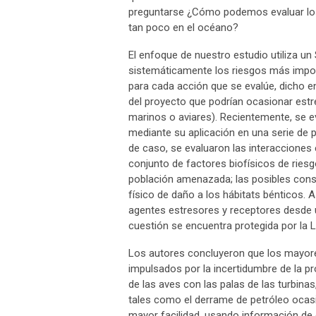
preguntarse ¿Cómo podemos evaluar los
tan poco en el océano?
El enfoque de nuestro estudio utiliza u
sistemáticamente los riesgos más impor
para cada acción que se evalúe, dicho 
del proyecto que podrían ocasionar estr
marinos o aviares). Recientemente, se 
mediante su aplicación en una serie de 
de caso, se evaluaron las interacciones
conjunto de factores biofísicos de ries
población amenazada; las posibles conse
físico de daño a los hábitats bénticos. 
agentes estresores y receptores desde 
cuestión se encuentra protegida por la 
Los autores concluyeron que los mayore
impulsados por la incertidumbre de la pr
de las aves con las palas de las turbinas
tales como el derrame de petróleo ocasi
mayor facilidad, usando información de