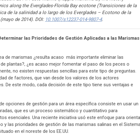
amics along the Everglades-Florida Bay ecotone (Transiciones de la
ica de la salinidad a lo largo de los Everglades – Ecotono de la
s (mayo de 2014). DOI:
10.1007/s12237-014-9807-4
.
 Determinar las Prioridades de Gestión Aplicadas a las Marismas
 área de marismas ¿resulta acaso más importante eliminar las
 de plantas?, ¿es acaso mejor fomentar el paso de los peces o
mente, no existen respuestas sencillas para este tipo de preguntas.
ad de factores, que van desde los valores de los actores
es. De este modo, cada decisión de este tipo tiene sus ventajas e
 de opciones de gestión para un área específica consiste en usar un
radas, que es un proceso sistemático y cuantitativo para
s esenciales. Una reciente iniciativa usó este enfoque para orienta
eo y las prioridades de gestión de las marismas salinas en el Sistem
situado en el noreste de los EE.UU.