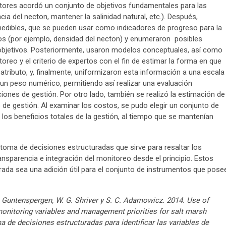
ctores acordó un conjunto de objetivos fundamentales para las
a del necton, mantener la salinidad natural, etc.). Después,
medibles, que se pueden usar como indicadores de progreso para la
os (por ejemplo, densidad del necton) y enumeraron posibles
 objetivos. Posteriormente, usaron modelos conceptuales, así como
oreo y el criterio de expertos con el fin de estimar la forma en que
atributo, y, finalmente, uniformizaron esta información a una escala
un peso numérico, permitiendo así realizar una evaluación
iones de gestión. Por otro lado, también se realizó la estimación de
 de gestión. Al examinar los costos, se pudo elegir un conjunto de
los beneficios totales de la gestión, al tiempo que se mantenían
oma de decisiones estructuradas que sirve para resaltar los
ansparencia e integración del monitoreo desde el principio. Estos
rada sea una adición útil para el conjunto de instrumentos que pose
R. Guntenspergen, W. G. Shriver y S. C. Adamowicz. 2014. Use of
monitoring variables and management priorities for salt marsh
de decisiones estructuradas para identificar las variables de