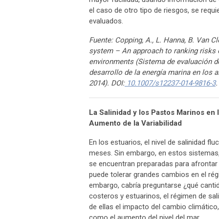
el caso de otro tipo de riesgos, se req
evaluados.
Fuente: Copping, A., L. Hanna, B. Van Cl
system – An approach to ranking risks 
environments (Sistema de evaluación de 
desarrollo de la energía marina en los 
2014). DOI:
10.1007/s12237-014-9816-3
.
La Salinidad y los Pastos Marinos en l
Aumento de la Variabilidad
En los estuarios, el nivel de salinidad 
meses. Sin embargo, en estos sistemas,
se encuentran preparadas para afrontar 
puede tolerar grandes cambios en el rég
embargo, cabría preguntarse ¿qué cant
costeros y estuarinos, el régimen de sal
de ellas el impacto del cambio climátic
como el aumento del nivel del mar.